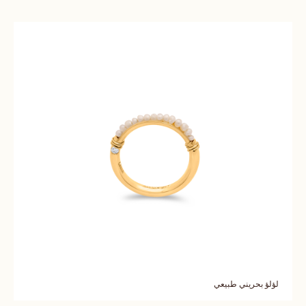
لؤلؤ بحريني طبيعي