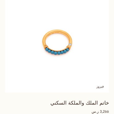
فيروز
خاتم الملك والملكة السكني
ر.س
3,266