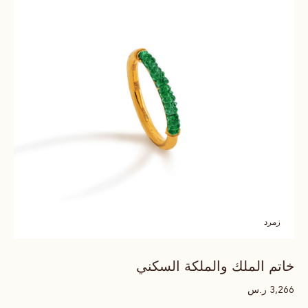
زمرد
خاتم الملك والملكة السكني
ر.س
3,266