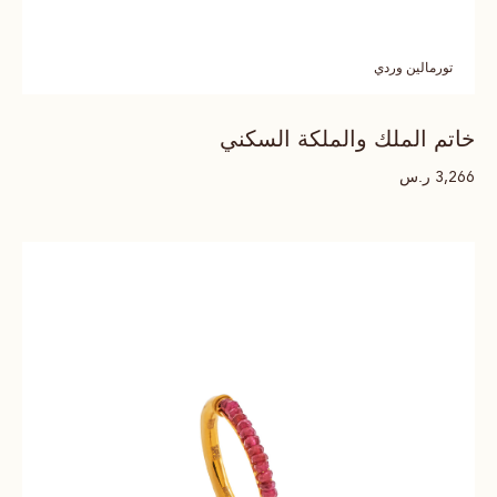
تورمالين وردي
خاتم الملك والملكة السكني
ر.س
3,266