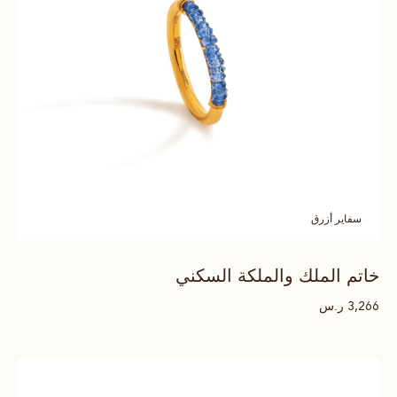
سفاير أزرق
خاتم الملك والملكة السكني
ر.س
3,266