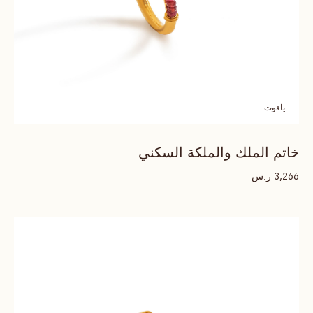
ياقوت
خاتم الملك والملكة السكني
ر.س
3,266