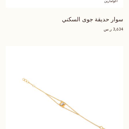
اكوامارين
سوار حديقة جوى السكني
ر.س
3,634