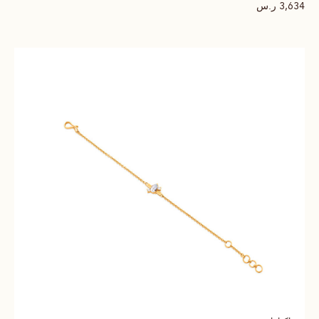
ر.س
3,634