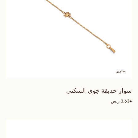
سترين
سوار حديقة جوى السكني
ر.س
3,634