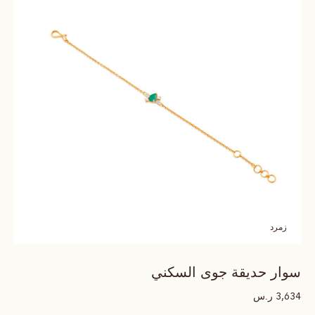
زمرد
سوار حديقة جوى السكني
ر.س
3,634