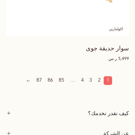
اكوامارين
سوار حديقة جوى
ر.س
5,499
←
87
86
85
…
4
3
2
1
كيف نقدر نخدمك؟
عن الشركة