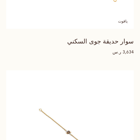
ياقوت
سوار حديقة جوى السكني
ر.س
3,634