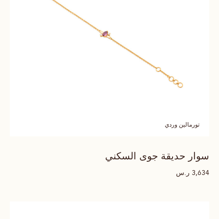
تورمالين وردي
سوار حديقة جوى السكني
ر.س
3,634