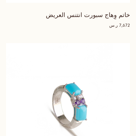
خاتم وِهاج سبورت انتنس العريض
ر.س
7,672