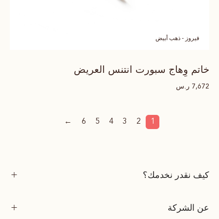
فيروز - ذهب أبيض
خاتم وِهاج سبورت انتنس العريض
ر.س
7,672
←
6
5
4
3
2
1
كيف نقدر نخدمك؟
عن الشركة