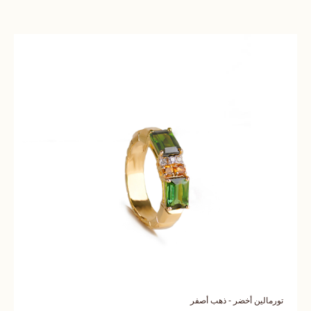
تورمالين أخضر - ذهب أصفر