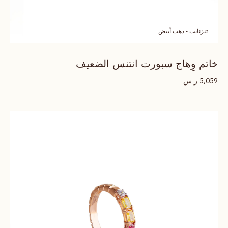
تنزنايت - ذهب أبيض
خاتم وِهاج سبورت انتنس الضعيف
ر.س
5,059