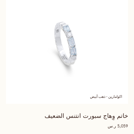
اكوامارين - ذهب أبيض
خاتم وِهاج سبورت انتنس الضعيف
ر.س
5,059