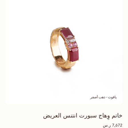
ياقوت - ذهب أصفر
خاتم وِهاج سبورت انتنس العريض
ر.س
7,672