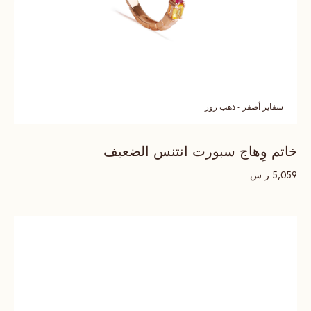
سفاير أصفر - ذهب روز
خاتم وِهاج سبورت انتنس الضعيف
ر.س
5,059