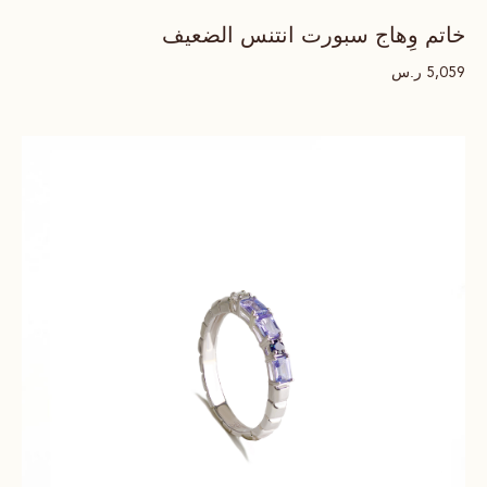
خاتم وِهاج سبورت انتنس الضعيف
ر.س
5,059