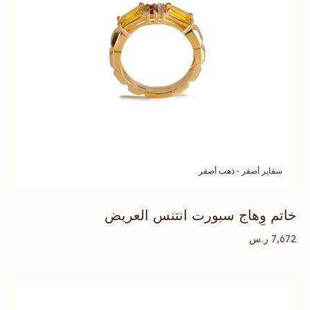
سفاير أصفر - ذهب أصفر
خاتم وِهاج سبورت انتنس العريض
ر.س
7,672