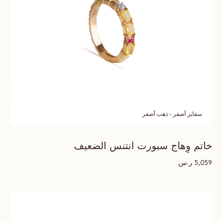
سفاير أصفر - ذهب أصفر
خاتم وِهاج سبورت انتنس الضعيف
ر.س
5,059