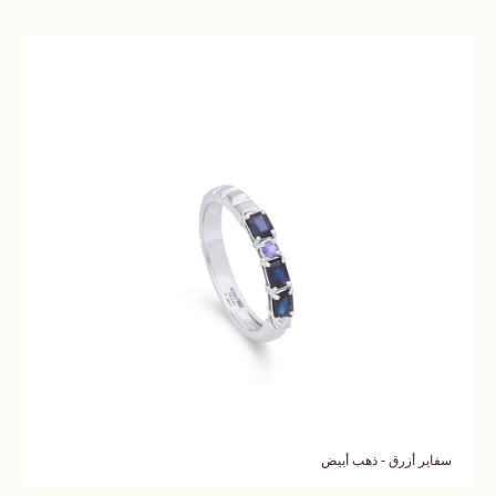
سفاير أزرق - ذهب أبيض