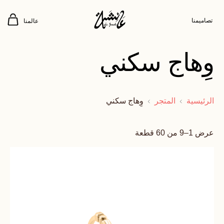
تصاميمنا
عالمنا
وِهاج سكني
الرئيسية
المتجر
وِهاج سكني
عرض 1–9 من 60 قطعة