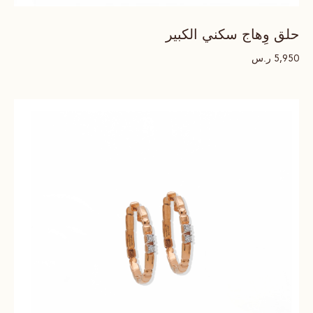
حلق وِهاج سكني الكبير
ر.س
5,950