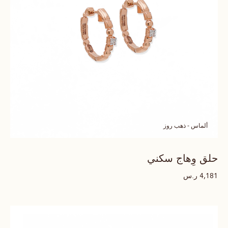
ألماس - ذهب روز
حلق وِهاج سكني
ر.س
4,181