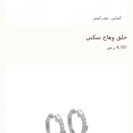
ألماس - ذهب أصفر
حلق وِهاج سكني
ر.س
4,181