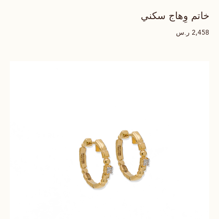
خاتم وِهاج سكني
ر.س
2,458