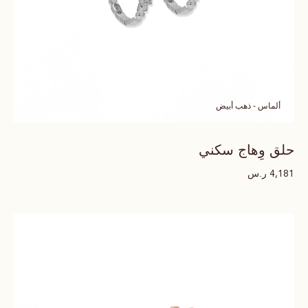
ألماس - ذهب أبيض
حلق وِهاج سكني
ر.س
4,181