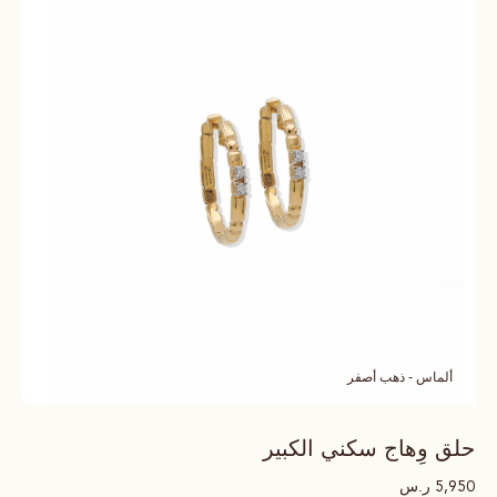
ألماس - ذهب أصفر
حلق وِهاج سكني الكبير
ر.س
5,950