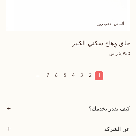
ألماس - ذهب روز
حلق وِهاج سكني الكبير
ر.س
5,950
←
7
6
5
4
3
2
1
كيف نقدر نخدمك؟
عن الشركة