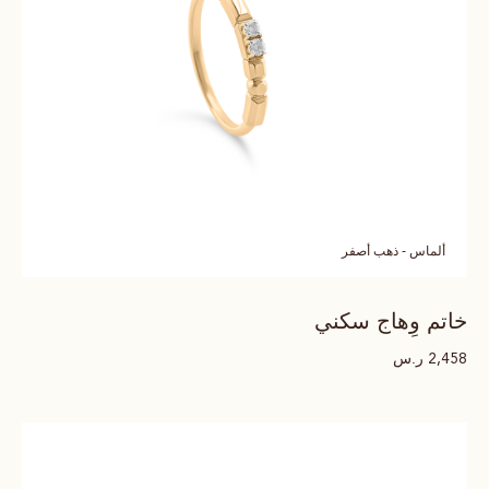
ألماس - ذهب أصفر
خاتم وِهاج سكني
ر.س
2,458