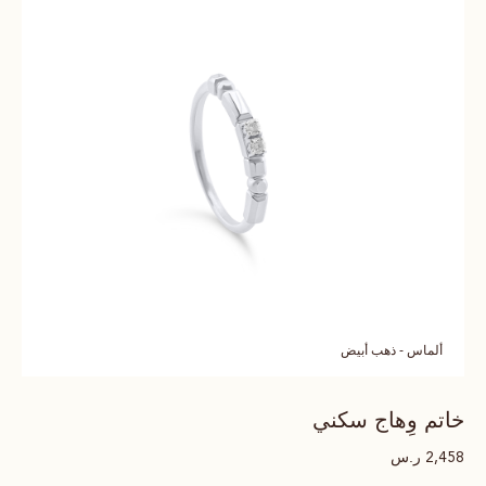
ألماس - ذهب أبيض
خاتم وِهاج سكني
ر.س
2,458