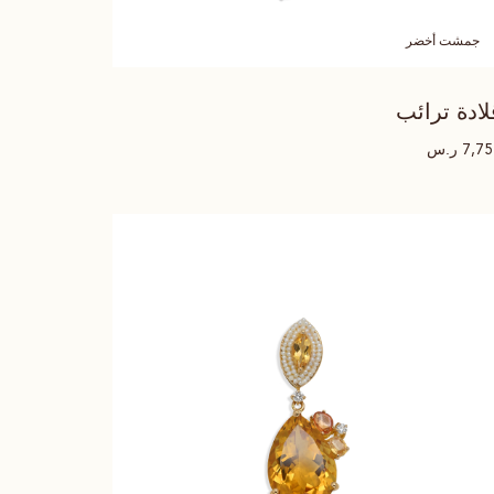
جمشت أخضر
لادة ترائب
ر.س
7,7