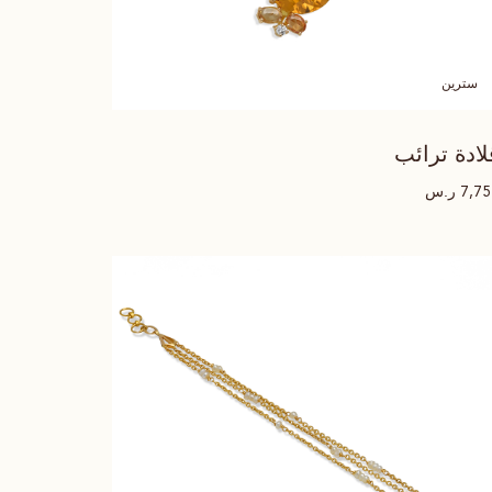
سترين
لادة ترائب
ر.س
7,7