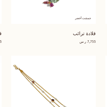
جمشت أخضر
قلادة ترائب
ق
ر.س
55
7,755