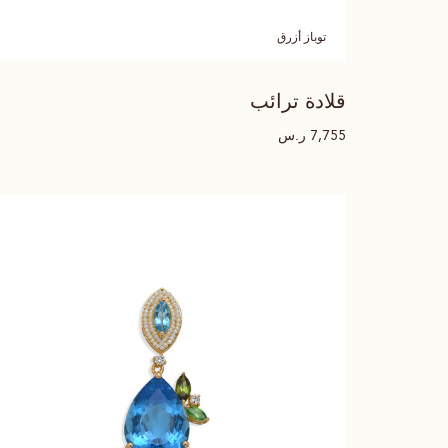
توباز أزرق
قلادة ترائب
ر.س
7,755