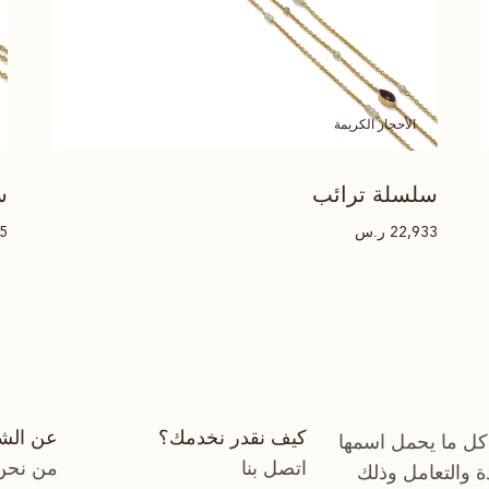
الأحجار الكريمة
سلسلة ترائب
س
ر.س
85
22,933
كيف نقدر نخدمك؟
عن الش
كل ما يحمل اسمها
اتصل بنا
من نحن
دة والتعامل وذلك