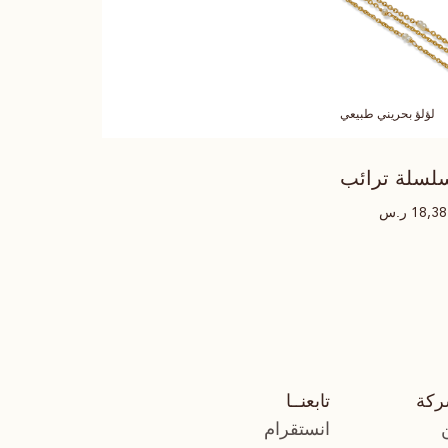
لؤلؤ بحريني طبيعي
لسلة ترائب
ر.س
18,3
ركة
تابعنــا
انستقرام