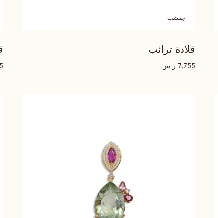
جمشت
قلادة ترائب
ق
ر.س
55
7,755