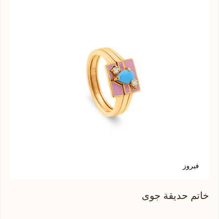
فيروز
ك
خاتم حديقة جوى
خات