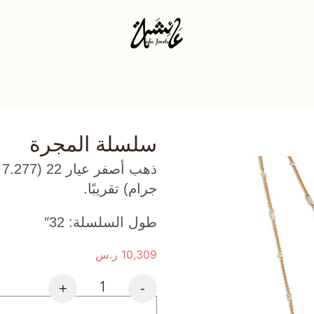
سلسلة المجرة
جرام) تقريبًا.
طول السلسلة: 32″
10,309
ر.س
+
-