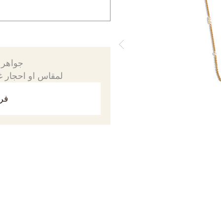
جواهرك
لمقاس او احجار غي
فري