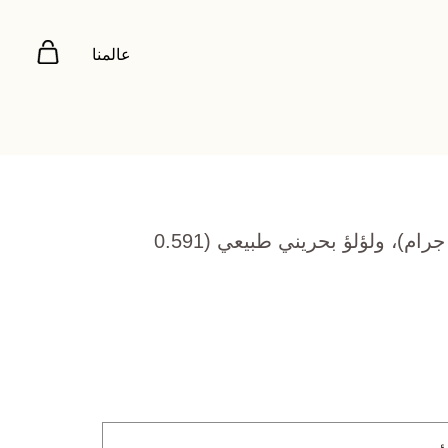
عالمنا
ذهب أصفر عيار 22 (7.277 جرام)، ولؤلؤ بحريني طبيعي (0.591