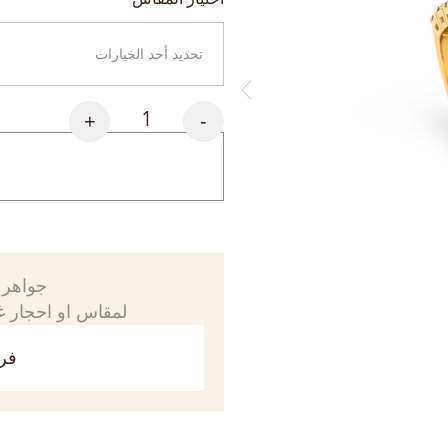
+
-
جواهرك
لمقاس او احجار غي
فري