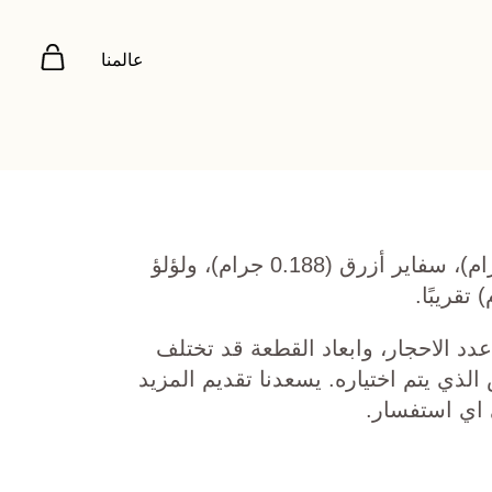
عالمنا
ذهب أصفر عيار 22 (8.5 جرام)، سفاير أزرق (0.188 جرام)، ولؤلؤ
دد الاحجار، وابعاد القطعة قد تختلف
ي يتم اختياره. يسعدنا تقديم المزيد
 اي استفسار.