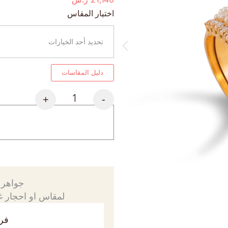
اختيار المقاس
دليل المقاسات
+
-
جواهرك
لمقاس او احجار غي
فري