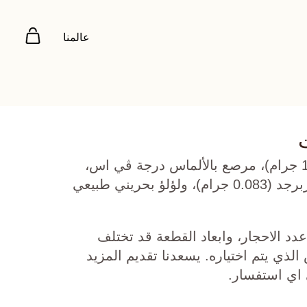
عالمنا
ذهب أصفر عيار 22 (11.612 جرام)، مرصع بالألماس درجة ڤي اس،
اللون جي (0.977 قيراط)، زبرجد (0.083 جرام)، ولؤلؤ بحريني طبيعي
دد الاحجار، وابعاد القطعة قد تختلف
ي يتم اختياره. يسعدنا تقديم المزيد
 اي استفسار.