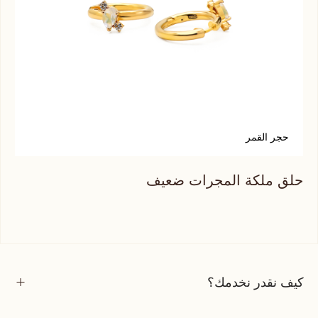
حجر القمر
س
حلق ملكة المجرات ضعيف
حلق
كيف نقدر نخدمك؟