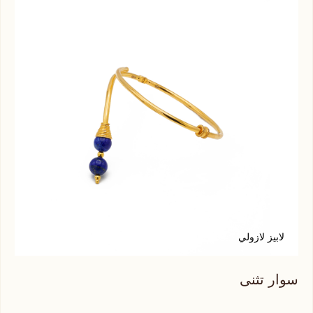
لابيز لازولي
ع
سوار تثنى
سوا