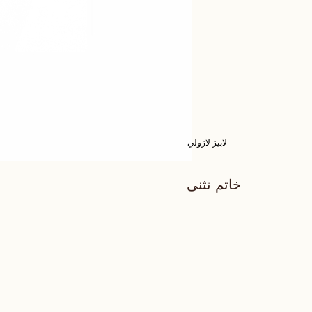
لابيز لازولي
خاتم تثنى