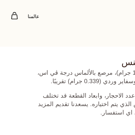
عالمنا
تنس
ذهب أصفر عيار 18 (10.434 جرام)، مرصع بالألماس درجة ڤي اس،
دد الاحجار، وابعاد القطعة قد تختلف
ي يتم اختياره. يسعدنا تقديم المزيد
 اي استفسار.