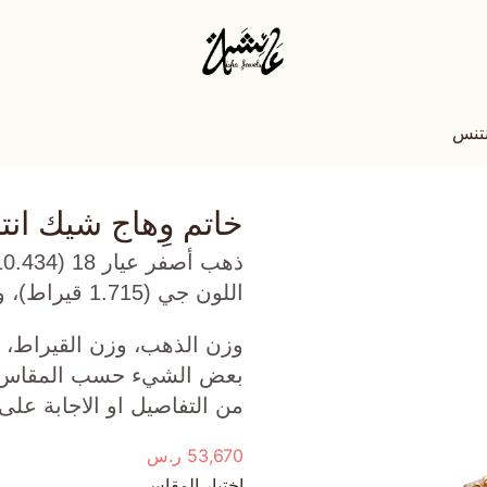
نتنس
خاتم وِهاج شيك ان
اللون جي (1.715 قيراط)، وسفاير وردي (0.339 جرام) تقريبًا.
وزن الذهب، وزن القيراط، ع
بعض الشيء حسب المقاس الذ
من التفاصيل او الاجابة على
53,670
ر.س
اختيار المقاس