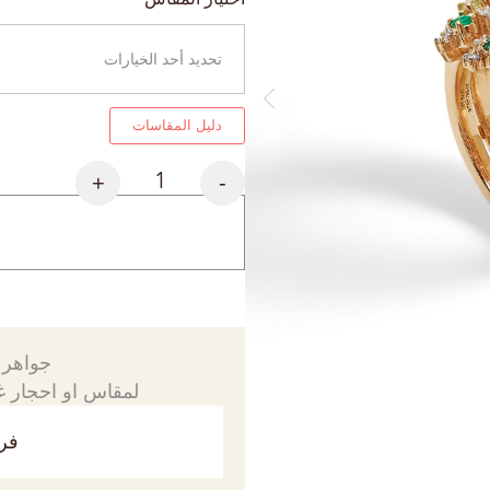
دليل المقاسات
+
-
جواهرك
لمقاس او احجار غي
فري