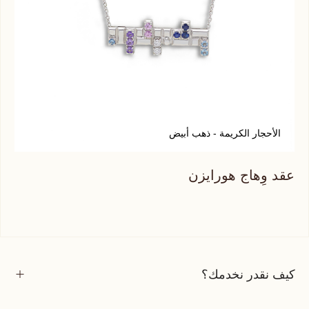
الأحجار الكريمة - ذهب أبيض
أ
عقد وِهاج هورايزن
عقد
كيف نقدر نخدمك؟