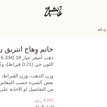
ن باند
خاتم وِهاج انتريق ن
ذ
اللون جي (0.21 قيراط)، وكرايزوبريز (0.662 جرام) تقريبًا.
وزن الذهب، وزن القيراط، ع
بعض الشيء حسب المقاس الذ
من التفاصيل او الاجابة على
9,287
ر.س
اختيار المقاس