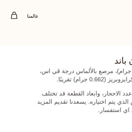
عالمنا
 باند
هب أصفر عيار 18 (6.334 جرام)، مرصع بالألماس درجة ڤي اس،
دد الاحجار، وابعاد القطعة قد تختلف
ي يتم اختياره. يسعدنا تقديم المزيد
 اي استفسار.