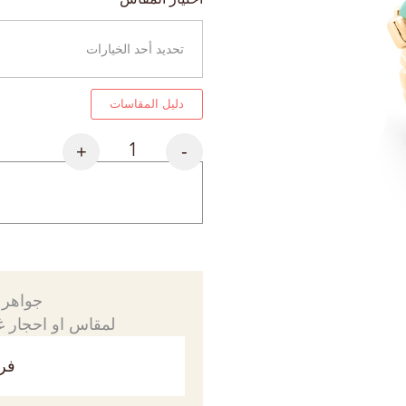
دليل المقاسات
+
-
جواهرك
لمقاس او احجار غي
فري