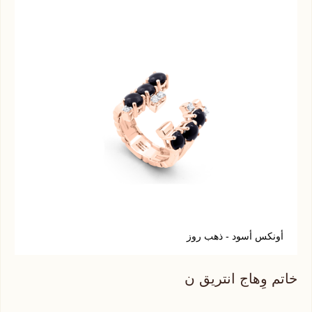
أونكس أسود - ذهب روز
ك
خاتم وِهاج انتريق ن
خات