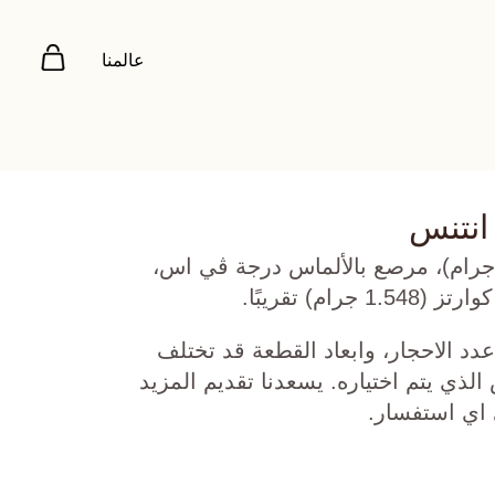
عالمنا
انتنس
ب روز عيار 18 (11.322 جرام)، مرصع بالألماس درجة ڤي اس،
دد الاحجار، وابعاد القطعة قد تختلف
ي يتم اختياره. يسعدنا تقديم المزيد
 اي استفسار.