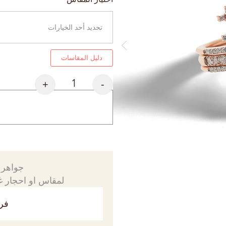
دليل المقاسات
+
-
جواهرك
لمقاس او احجار غي
فري