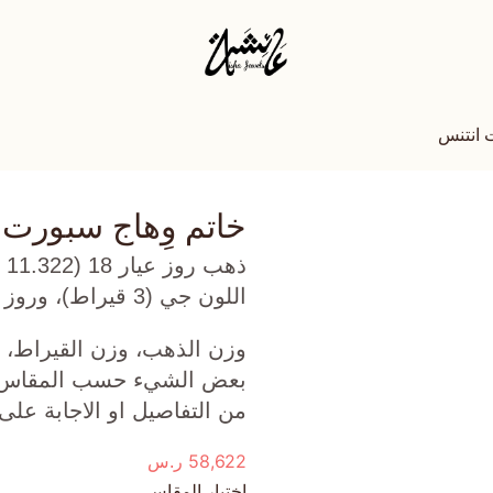
 انتنس
خاتم وِهاج سبورت 
ذه
اللون جي (3 قيراط)، وروز كوارتز (1.548 جرام) تقريبًا.
وزن الذهب، وزن القيراط، ع
بعض الشيء حسب المقاس الذ
من التفاصيل او الاجابة على
58,622
ر.س
اختيار المقاس