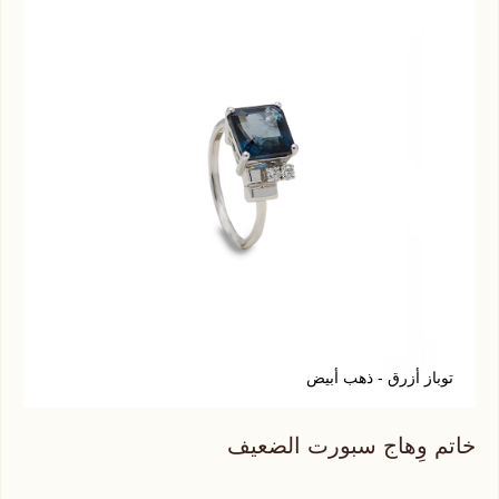
توباز أزرق - ذهب أبيض
ف
خاتم وِهاج سبورت الضعيف
خات